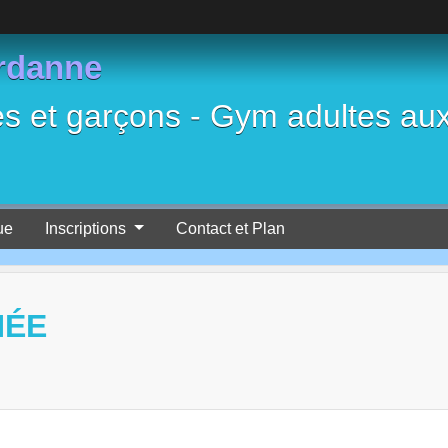
rdanne
es et garçons - Gym adultes au
ue
Inscriptions
Contact et Plan
NÉE