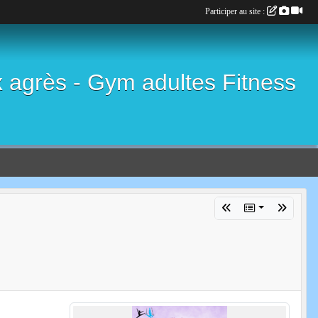
Participer au site :
x agrès - Gym adultes Fitness