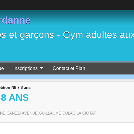
rdanne
es et garçons - Gym adultes au
ue
Inscriptions
Contact et Plan
ition N8 7-8 ans
-8 ANS
E CANEZI AVENUE GUILLAUME DULAC
LA CIOTAT