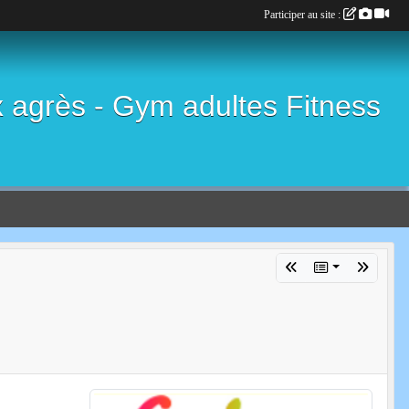
Participer au site :
x agrès - Gym adultes Fitness