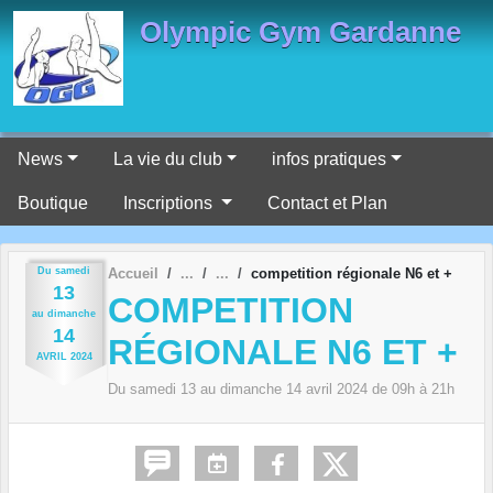
Panneau de gestion des cookies
Olympic Gym Gardanne
News
La vie du club
infos pratiques
Boutique
Inscriptions
Contact et Plan
Du
samedi
Accueil
competition régionale N6 et +
13
COMPETITION
au
dimanche
14
RÉGIONALE N6 ET +
AVRIL
2024
Du
samedi
13
au
dimanche
14
avril
2024
de 09h à 21h