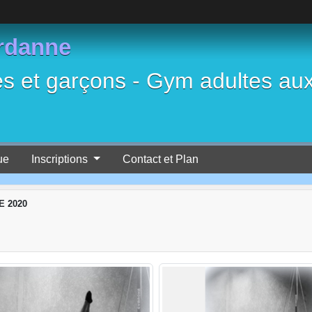
rdanne
es et garçons - Gym adultes au
ue
Inscriptions
Contact et Plan
 2020