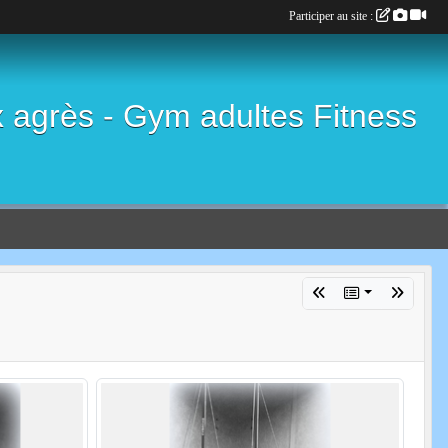
Participer au site :
x agrès - Gym adultes Fitness