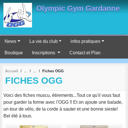
Panneau de gestion des cookies
Olympic Gym Gardanne
News
La vie du club
infos pratiques
Boutique
Inscriptions
Contact et Plan
Accueil
Fiches OGG
FICHES OGG
Voici des fiches muscu, étirements...Tout ce qu'il vous faut
pour garder la forme avec l'OGG !! Et on ajoute une balade,
un tour de vélo, de la corde à sauter et une bonne sieste!
Bel été à tous.