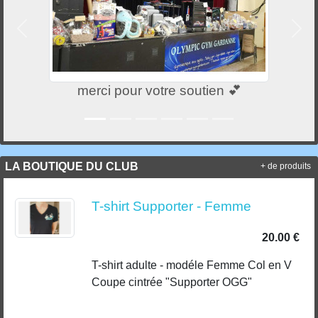
Précedent
Suiv
merci pour votre soutien 💕
LA BOUTIQUE DU CLUB
+ de produits
T-shirt Supporter - Femme
20.00 €
T-shirt adulte - modéle Femme Col en V
Coupe cintrée "Supporter OGG"