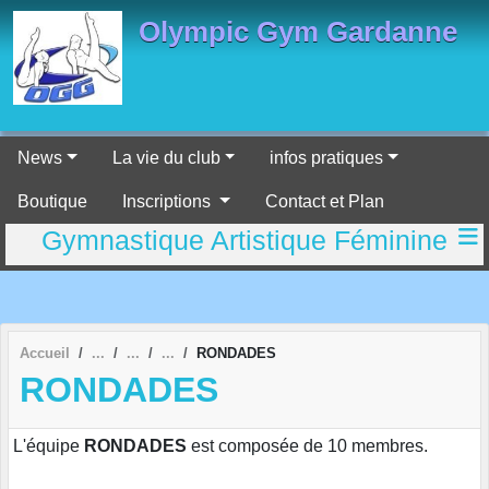
Panneau de gestion des cookies
Olympic Gym Gardanne
News
La vie du club
infos pratiques
Boutique
Inscriptions
Contact et Plan
Gymnastique Artistique Féminine
Accueil
RONDADES
RONDADES
L'équipe
RONDADES
est composée de 10 membres.