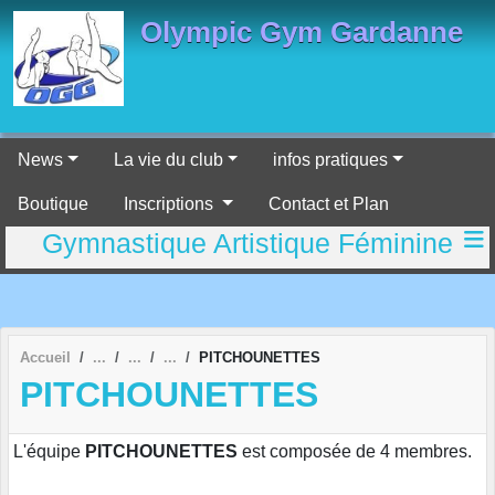
Panneau de gestion des cookies
Olympic Gym Gardanne
News
La vie du club
infos pratiques
Boutique
Inscriptions
Contact et Plan
Gymnastique Artistique Féminine
Accueil
PITCHOUNETTES
PITCHOUNETTES
L'équipe
PITCHOUNETTES
est composée de 4 membres.