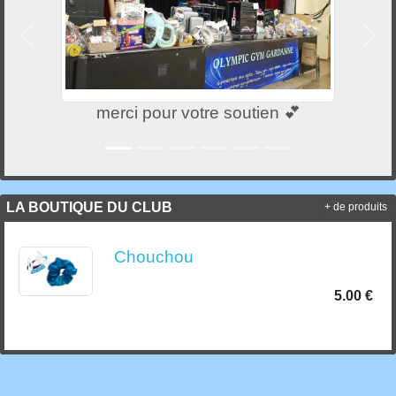
Précedent
Suiv
merci pour votre soutien 💕
LA BOUTIQUE DU CLUB
+ de produits
Chouchou
5.00 €