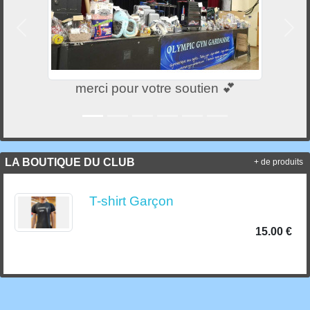
Précedent
Suiv
merci pour votre soutien 💕
LA BOUTIQUE DU CLUB
+ de produits
T-shirt Garçon
15.00 €