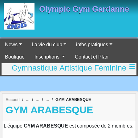
Panneau de gestion des cookies
Olympic Gym Gardanne
News
La vie du club
infos pratiques
Boutique
Inscriptions
Contact et Plan
Gymnastique Artistique Féminine
Accueil
GYM ARABESQUE
GYM ARABESQUE
L'équipe
GYM ARABESQUE
est composée de 2 membres.