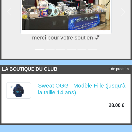
Précedent
Suiv
merci pour votre soutien 💕
LA BOUTIQUE DU CLUB
+ de produits
Sweat OGG - Modèle Fille (jusqu'à
la taille 14 ans)
28.00 €