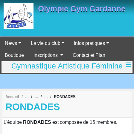
Panneau de gestion des cookies
Olympic Gym Gardanne
News
La vie du club
infos pratiques
Boutique
Inscriptions
Contact et Plan
Gymnastique Artistique Féminine
Accueil
RONDADES
RONDADES
L'équipe
RONDADES
est composée de 15 membres.