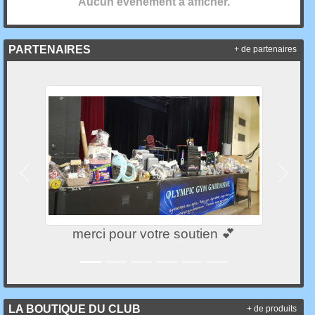
Aucun évènement à afficher.
PARTENAIRES
+ de partenaires
Précedent
Suivan
merci pour votre soutien 💕
LA BOUTIQUE DU CLUB
+ de produits