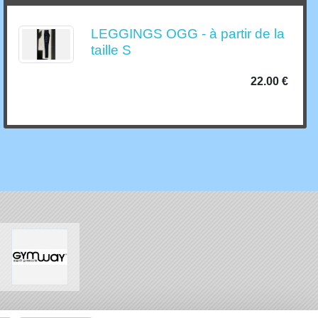
LEGGINGS OGG - à partir de la
taille S
22.00 €