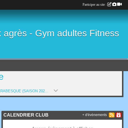
Participer au site :
x agrès - Gym adultes Fitness
e
GYM ARABESQUE (SAISON 2022-2023)
CALENDRIER CLUB
+ d'évènements