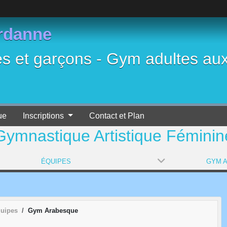
rdanne
es et garçons - Gym adultes au
ue
Inscriptions
Contact et Plan
Gymnastique Artistique Féminin
ÉQUIPES
quipes
Gym Arabesque