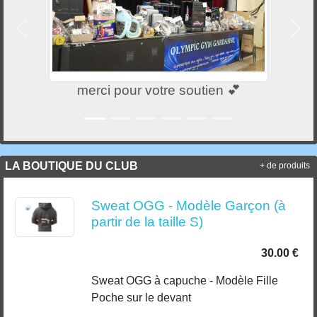
Précedent
Suiv
merci pour votre soutien 💕
LA BOUTIQUE DU CLUB
+ de produits
Sweat OGG - Modèle Garçon (à
partir de la taille S)
30.00 €
Sweat OGG à capuche - Modèle Fille
Poche sur le devant