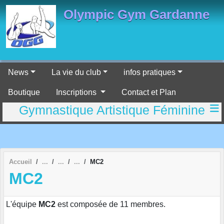
Panneau de gestion des cookies
Olympic Gym Gardanne
News
La vie du club
infos pratiques
Boutique
Inscriptions
Contact et Plan
Gymnastique Artistique Féminine
Accueil
MC2
MC2
L'équipe
MC2
est composée de 11 membres.