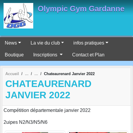
Panneau de gestion des cookies
Olympic Gym Gardanne
News
La vie du club
infos pratiques
Boutique
Inscriptions
Contact et Plan
Accueil
Chateaurenard Janvier 2022
CHATEAURENARD
JANVIER 2022
Compétition départementale janvier 2022
2uipes N2/N3/N5/N6