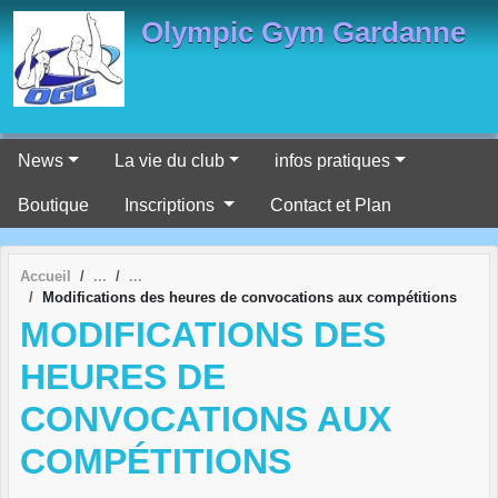
Panneau de gestion des cookies
Olympic Gym Gardanne
News
La vie du club
infos pratiques
Boutique
Inscriptions
Contact et Plan
Accueil
Modifications des heures de convocations aux compétitions
MODIFICATIONS DES
HEURES DE
CONVOCATIONS AUX
COMPÉTITIONS