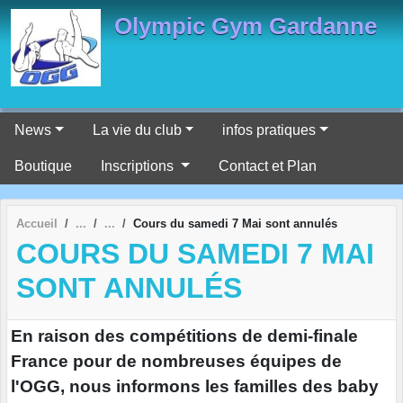
Panneau de gestion des cookies
Olympic Gym Gardanne
News
La vie du club
infos pratiques
Boutique
Inscriptions
Contact et Plan
Accueil
Cours du samedi 7 Mai sont annulés
COURS DU SAMEDI 7 MAI
SONT ANNULÉS
En raison des compétitions de demi-finale
France pour de nombreuses équipes de
l'OGG, nous informons les familles des baby