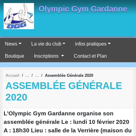
Panneau de gestion des cookies
Olympic Gym Gardanne
News
La vie du club
infos pratiques
Boutique
Inscriptions
Contact et Plan
Accueil
Assemblée Générale 2020
ASSEMBLÉE GÉNÉRALE
2020
L’Olympic Gym Gardanne organise son
assemblée générale Le : lundi 10 février 2020
A : 18h30 Lieu : salle de la Verrière (maison du