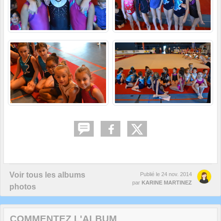
Voir tous les albums
Publié le
24 nov. 2014
par
KARINE MARTINEZ
photos
COMMENTEZ L'ALBUM