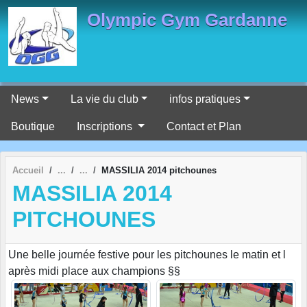
Panneau de gestion des cookies
Olympic Gym Gardanne
News
La vie du club
infos pratiques
Boutique
Inscriptions
Contact et Plan
Accueil
MASSILIA 2014 pitchounes
MASSILIA 2014
PITCHOUNES
Une belle journée festive pour les pitchounes le matin et l
après midi place aux champions §§