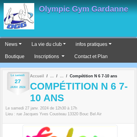
Panneau de gestion des cookies
Olympic Gym Gardanne
News
La vie du club
infos pratiques
Boutique
Inscriptions
Contact et Plan
Le
samedi
Accueil
Compétition N 6 7-10 ans
27
COMPÉTITION N 6 7-
JANV.
2024
10 ANS
Le
samedi
27
janv.
2024
de 12h30 à 17h
Lieu :
rue Jacques Yves Cousteau
13320
Bouc Bel Air