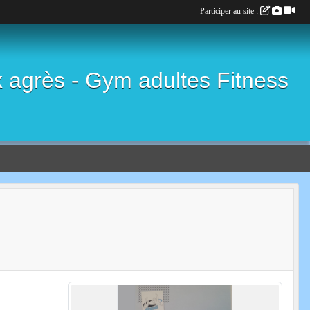
Participer au site :
x agrès - Gym adultes Fitness