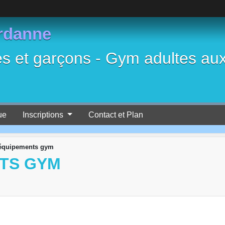
rdanne
es et garçons - Gym adultes au
ue
Inscriptions
Contact et Plan
 équipements gym
TS GYM