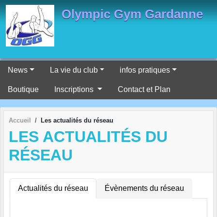
Panneau de gestion des cookies
Olympic Gym Gardanne
News
La vie du club
infos pratiques
Boutique
Inscriptions
Contact et Plan
Accueil
Les actualités du réseau
LES ACTUALITÉS DU
RÉSEAU
Actualités du réseau
Évènements du réseau