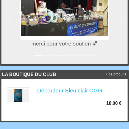
Précedent
Suiv
merci pour votre soutien 💕
LA BOUTIQUE DU CLUB
+ de produits
Débardeur Bleu clair OGG
18.00 €