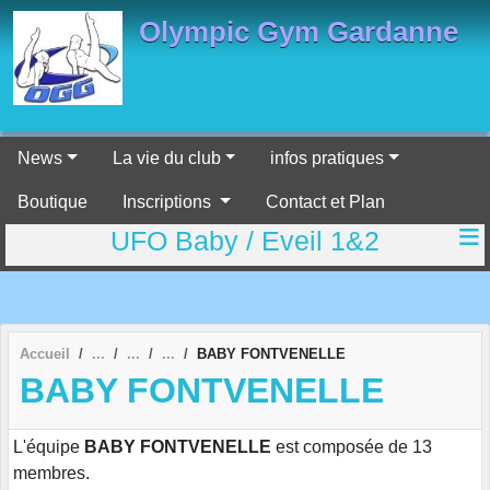
Panneau de gestion des cookies
Olympic Gym Gardanne
News
La vie du club
infos pratiques
Boutique
Inscriptions
Contact et Plan
UFO Baby / Eveil 1&2
Accueil
BABY FONTVENELLE
BABY FONTVENELLE
L'équipe
BABY FONTVENELLE
est composée de 13
membres.