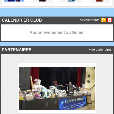
CALENDRIER CLUB
+ d'évènements
Aucun évènement à afficher.
PARTENAIRES
+ de partenaires
Précedent
Suiv