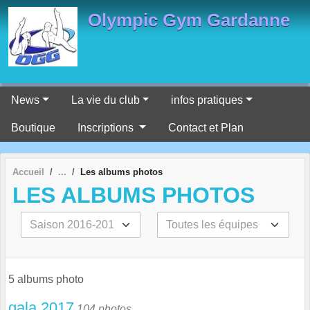
Panneau de gestion des cookies
Olympic Gym Gardanne
News
La vie du club
infos pratiques
Boutique
Inscriptions
Contact et Plan
Accueil
Les albums photos
LES ALBUMS PHOTOS
5 albums photo
gala 2017
104 photos