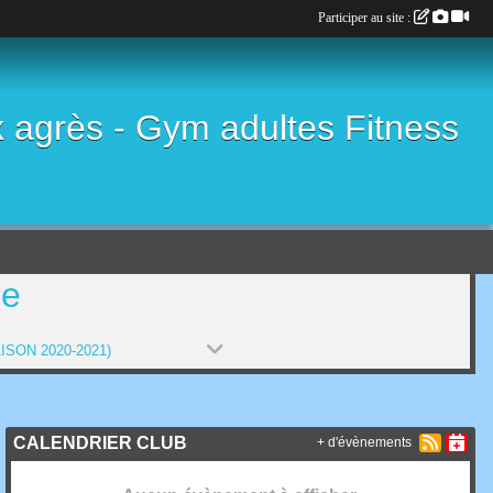
Participer au site :
x agrès - Gym adultes Fitness
ne
ISON 2020-2021)
CALENDRIER CLUB
+ d'évènements