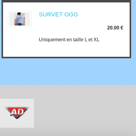
SURVET OGG
20.00 €
Uniquement en taille L et XL