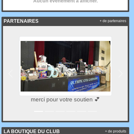
Aucun évènement à afficher.
PARTENAIRES
+ de partenaires
Précedent
Suivan
merci pour votre soutien 💕
LA BOUTIQUE DU CLUB
+ de produits