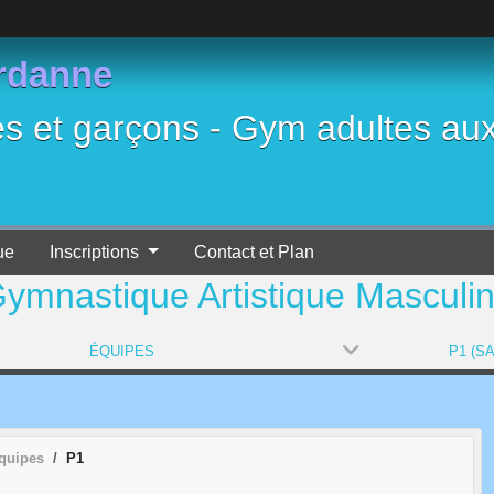
rdanne
es et garçons - Gym adultes au
ue
Inscriptions
Contact et Plan
ymnastique Artistique Masculi
ÉQUIPES
P1 (SA
quipes
P1